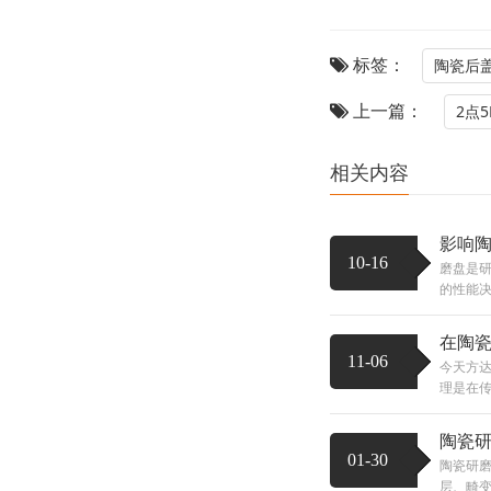
标签：
陶瓷后
上一篇：
2点
相关内容
影响
10-16
磨盘是
的性能决
在陶
11-06
今天方
理是在传
陶瓷
01-30
陶瓷研
层、畸变