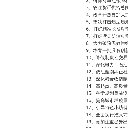
2、确保对重点领域
3、管住货币供给总
4、改革开放要加大
5、坚决打击违法违
6、打好精准脱贫攻
7、打好污染防治攻
8、大力破除无效供
9、培育一批具有创
10、降低制度性交
11、深化电力、石
12、依法甄别纠正
13、深化粮食收储
14、高起点、高质
15、科学规划粤港
16、提高城市群质
17、引导特色小镇
18、全面实行准入
19、更加注重提升