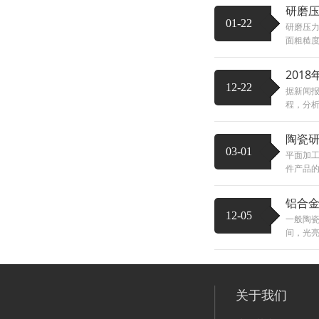
研磨
01-22
研磨压
面粗糙度
201
12-22
据新闻报
程，分析
陶瓷
03-01
平面加
件产品的
铝合
12-05
一般陶
间，光亮
关于我们